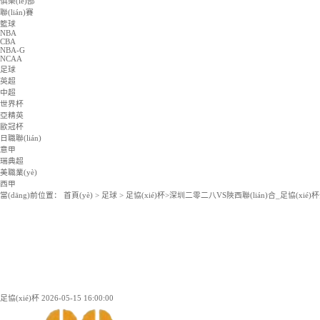
韓K聯(lián)
NBA
CBA
NBA-G
NCAA
NBL
韓籃甲
日籃B1
法籃甲
集錦
足球集錦
籃球集錦
資訊
足球資訊
籃球資訊
俱樂(lè)部
聯(lián)賽
籃球
NBA
CBA
NBA-G
NCAA
足球
英超
中超
世界杯
亞精英
歐冠杯