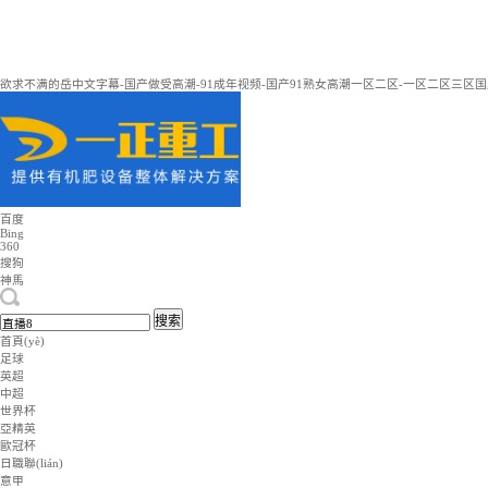
欲求不满的岳中文字幕-国产做受高潮-91成年视频-国产91熟女高潮一区二区-一区二
百度
Bing
360
搜狗
神馬
搜索
首頁(yè)
足球
英超
中超
世界杯
亞精英