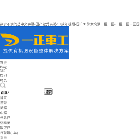
欲求不满的岳中文字幕-国产做受高潮-91成年视频-国产91熟女高潮一区二区-一区二
百度
Bing
360
搜狗
神馬
搜索
首頁
足球
英超
中超
世界杯
亞精英