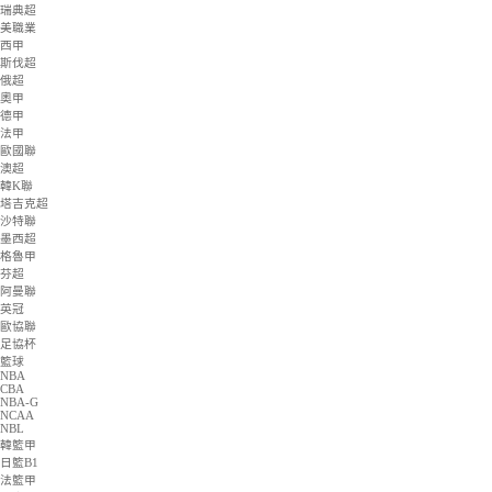
歐冠杯
日職聯
意甲
瑞典超
美職業
西甲
斯伐超
俄超
奧甲
德甲
法甲
歐國聯
澳超
韓K聯
塔吉克超
沙特聯
墨西超
格魯甲
芬超
阿曼聯
英冠
歐協聯
足協杯
籃球
NBA
CBA