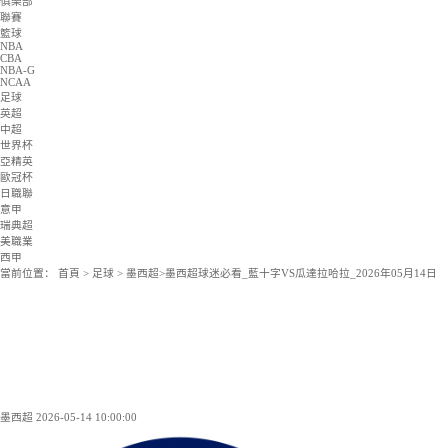
韓K聯
NBA
CBA
NBA-G
NCAA
NBL
韓籃甲
日籃B1
法籃甲
集錦
足球集錦
籃球集錦
資訊
足球資訊
籃球資訊
俱樂部
聯賽
籃球
NBA
CBA
NBA-G
NCAA
足球
英超
中超
世界杯
亞精英
歐冠杯