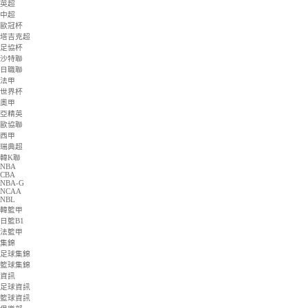
意甲
芬超
美職業
斯伐超
德甲
澳超
格魯甲
歐國聯
阿曼聯
俄超
墨西超
英超
中超
歐冠杯
塔吉克超
足協杯
沙特聯
日職聯
法甲
世界杯
奧甲
亞精英
歐協聯
西甲
瑞典超