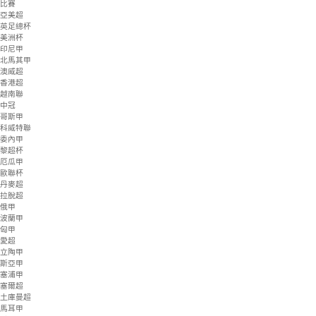
NBA-G
NCAA
NBL
韓籃甲
日籃B1
法籃甲
比賽
亞美超
英足總杯
美洲杯
印尼甲
北馬其甲
澳威超
香港超
越南聯
中冠
哥斯甲
科威特聯
委內甲
黎超杯
厄瓜甲
歐聯杯
丹麥超
拉脫超
俄甲
波蘭甲