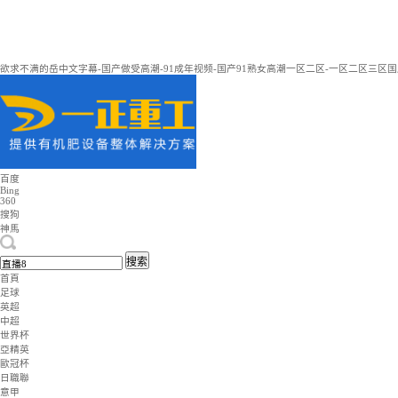
欲求不满的岳中文字幕-国产做受高潮-91成年视频-国产91熟女高潮一区二区-一区二
百度
Bing
360
搜狗
神馬
搜索
首頁
足球
英超
中超
世界杯
亞精英