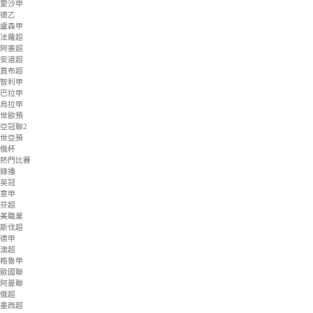
匈甲
愛超
立陶甲
斯亞甲
塞浦甲
塞爾超
土庫曼超
馬耳甲
愛沙甲
德乙
盧森甲
法羅超
阿塞超
安道超
直布超
智利甲
巴拉甲
烏拉甲
世歐預
亞冠聯2
世亞預
俄杯
熱門比賽
錄播
英冠