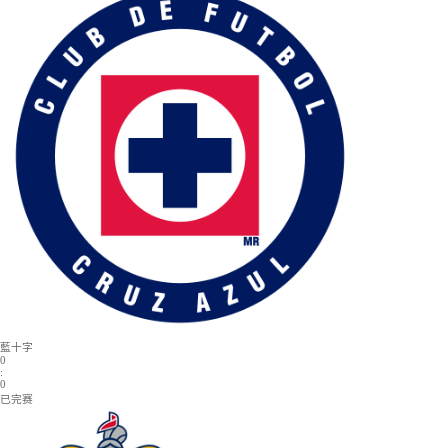
日職聯
意甲
瑞典超
美職業
西甲
當前位置：
首頁
>
足球
>
墨西超
>墨西超球迷必看_藍十字VS瓜達拉哈拉_2026年05
墨西超
2026-05-14 10:00:00