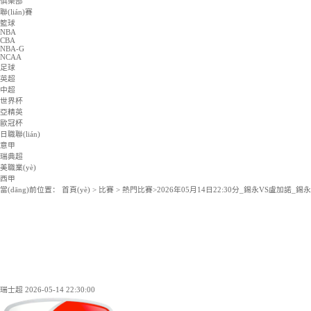
韓K聯(lián)
NBA
CBA
NBA-G
NCAA
NBL
韓籃甲
日籃B1
法籃甲
集錦
足球集錦
籃球集錦
資訊
足球資訊
籃球資訊
俱樂部
聯(lián)賽
籃球
NBA
CBA
NBA-G
NCAA
足球
英超
中超
世界杯
亞精英
歐冠杯