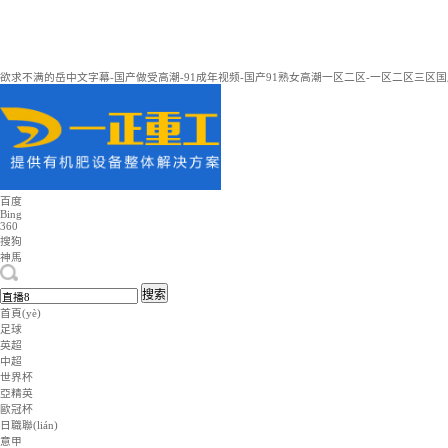
欲求不满的岳中文字幕-国产做受高潮-91成年视频-国产91熟女高潮一区二区-一区二
百度
Bing
360
搜狗
神馬
搜索
首頁(yè)
足球
英超
中超
世界杯
亞精英