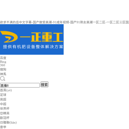
欲求不满的岳中文字幕-国产做受高潮-91成年视频-国产91熟女高潮一区二区-一区二
百度
Bing
360
搜狗
神馬
搜索
首頁(yè)
足球
英超
中超
世界杯
亞精英