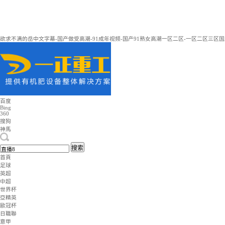
欲求不满的岳中文字幕-国产做受高潮-91成年视频-国产91熟女高潮一区二区-一区二
百度
Bing
360
搜狗
神馬
搜索
首頁
足球
英超
中超
世界杯
亞精英