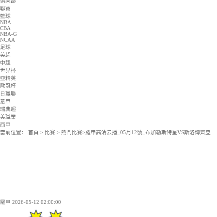
韓K聯
NBA
CBA
NBA-G
NCAA
NBL
韓籃甲
日籃B1
法籃甲
集錦
足球集錦
籃球集錦
資訊
足球資訊
籃球資訊
俱樂部
聯賽
籃球
NBA
CBA
NBA-G
NCAA
足球
英超
中超
世界杯
亞精英
歐冠杯