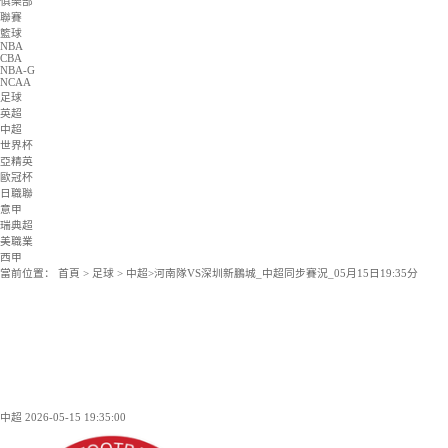
韓K聯
NBA
CBA
NBA-G
NCAA
NBL
韓籃甲
日籃B1
法籃甲
集錦
足球集錦
籃球集錦
資訊
足球資訊
籃球資訊
俱樂部
聯賽
籃球
NBA
CBA
NBA-G
NCAA
足球
英超
中超
世界杯
亞精英
歐冠杯