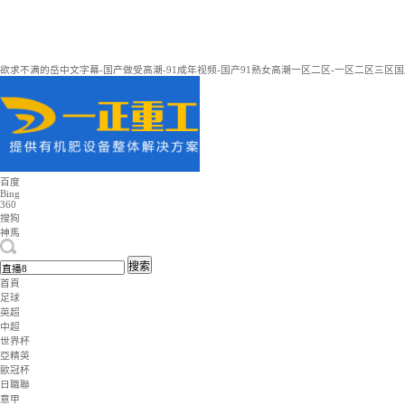
欲求不满的岳中文字幕-国产做受高潮-91成年视频-国产91熟女高潮一区二区-一区二
百度
Bing
360
搜狗
神馬
搜索
首頁
足球
英超
中超
世界杯
亞精英