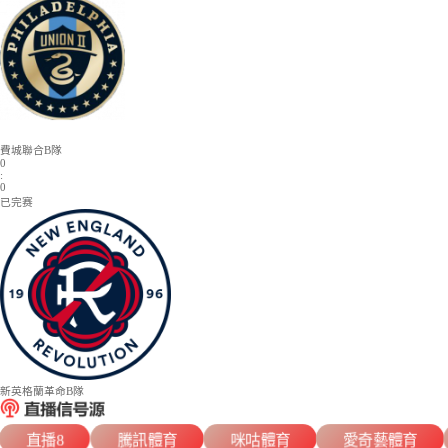
日職聯
意甲
瑞典超
美職業
西甲
當前位置：
首頁
>
比賽
>
熱門比賽
>05月14日07:00分_費城聯合B隊VS新英格
美預備聯
2026-05-14 07:00:00