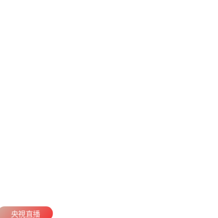
蘭革命B隊_費城聯合B隊VS新英格蘭革命B隊運動點播_美預備聯直播