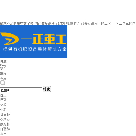
欲求不满的岳中文字幕-国产做受高潮-91成年视频-国产91熟女高潮一区二区-一区二
百度
Bing
360
搜狗
神馬
搜索
首頁
足球
英超
中超
世界杯
亞精英