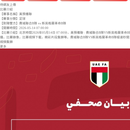
費城聯合B隊
0
:
0
已完赛
新英格蘭革命B隊
直播8
騰訊體育
咪咕體育
愛奇藝體
待網友上傳
比賽介紹
【賽事名稱】
美預備聯
【賽事分類】
足球
【對陣雙方】
費城聯合B隊 vs 新英格蘭革命B隊