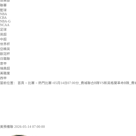
韓K聯
NBA
CBA
NBA-G
NCAA
NBL
韓籃甲
日籃B1
法籃甲
集錦
足球集錦
籃球集錦
資訊
足球資訊
籃球資訊
俱樂部
聯賽
籃球
NBA
CBA
NBA-G
NCAA
足球
英超
中超
世界杯
亞精英
歐冠杯