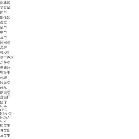
歐冠杯
日職聯
意甲
瑞典超
美職業
西甲
斯伐超
俄超
奧甲
德甲
法甲
歐國聯
澳超
韓K聯
塔吉克超
沙特聯
墨西超
格魯甲
芬超
阿曼聯
英冠
歐協聯
足協杯
籃球
NBA
CBA