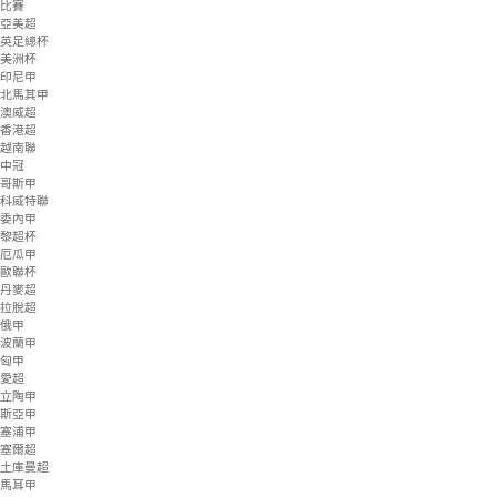
NBA-G
NCAA
NBL
韓籃甲
日籃B1
法籃甲
比賽
亞美超
英足總杯
美洲杯
印尼甲
北馬其甲
澳威超
香港超
越南聯
中冠
哥斯甲
科威特聯
委內甲
黎超杯
厄瓜甲
歐聯杯
丹麥超
拉脫超
俄甲
波蘭甲