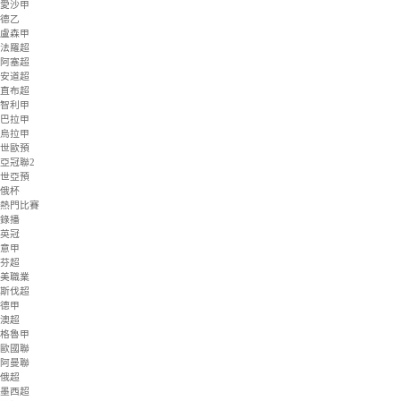
匈甲
愛超
立陶甲
斯亞甲
塞浦甲
塞爾超
土庫曼超
馬耳甲
愛沙甲
德乙
盧森甲
法羅超
阿塞超
安道超
直布超
智利甲
巴拉甲
烏拉甲
世歐預
亞冠聯2
世亞預
俄杯
熱門比賽
錄播
英冠