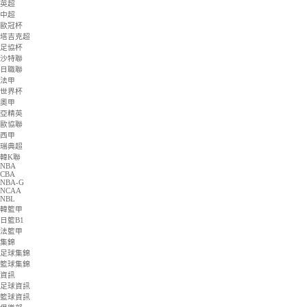
意甲
芬超
美職業
斯伐超
德甲
澳超
格魯甲
歐國聯
阿曼聯
俄超
墨西超
英超
中超
歐冠杯
塔吉克超
足協杯
沙特聯
日職聯
法甲
世界杯
奧甲
亞精英
歐協聯
西甲
瑞典超