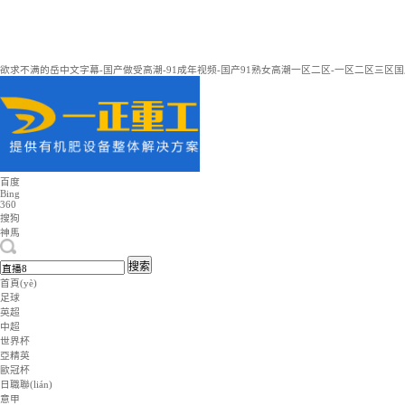
欲求不满的岳中文字幕-国产做受高潮-91成年视频-国产91熟女高潮一区二区-一区二
百度
Bing
360
搜狗
神馬
搜索
首頁(yè)
足球
英超
中超
世界杯
亞精英