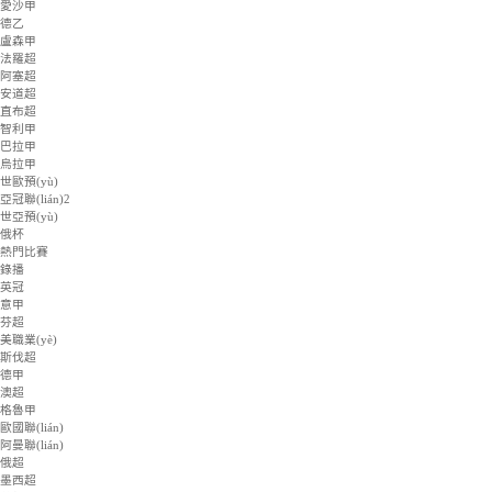
匈甲
愛超
立陶甲
斯亞甲
塞浦甲
塞爾超
土庫曼超
馬耳甲
愛沙甲
德乙
盧森甲
法羅超
阿塞超
安道超
直布超
智利甲
巴拉甲
烏拉甲
世歐預(yù)
亞冠聯(lián)2
世亞預(yù)
俄杯
熱門比賽
錄播
英冠