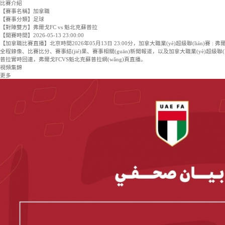
魁北克蘇普拉
直播8
騰訊體育
咪咕體育
愛奇藝體
待網(wǎng)友上傳
比賽介紹
【賽事名稱】
加拿職
【賽事分類】
足球