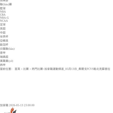
韓K聯(lián)
NBA
CBA
NBA-G
NCAA
NBL
韓籃甲
日籃B1
法籃甲
集錦
足球集錦
籃球集錦
資訊
足球資訊
籃球資訊
俱樂部
聯(lián)賽
籃球
NBA
CBA
NBA-G
NCAA
足球
英超
中超
世界杯
亞精英
歐冠杯