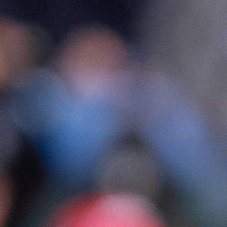
[今日要點]【完整版】SGA：G7將是我生?涯最重要一戰(zhàn)?