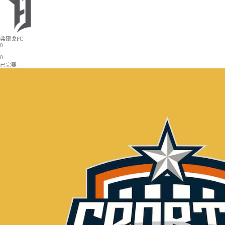
日職聯(lián)
意甲
瑞典超
美職業(yè)
西甲
當前位置：
首頁
>
比賽
>
熱門比賽
>加拿職運動頻道_05月13日_弗爾戈FCVS魁北
加拿職
2026-05-13 23:00:00
弗爾戈FC
0
:
0
已完赛